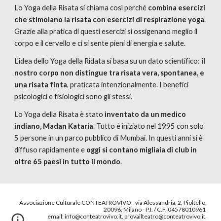
Lo Yoga della Risata si chiama così perché 
combina esercizi 
che stimolano la risata con esercizi di respirazione yoga
. 
Grazie alla pratica di questi esercizi si ossigenano meglio il 
corpo e il cervello e ci si sente pieni di energia e salute.
L'idea dello Yoga della Ridata si basa su un dato scientifico: 
il 
nostro corpo non distingue tra risata vera, spontanea, e 
una risata finta
, praticata intenzionalmente. I benefici 
psicologici e fisiologici sono gli stessi.
Lo Yoga della Risata è stato 
inventato da un medico 
indiano, Madan Kataria
. Tutto è iniziato nel 1995 con solo 
5 persone in un parco pubblico di Mumbai. In questi anni si è 
diffuso rapidamente e 
oggi si contano migliaia di club in 
oltre 65 paesi in tutto il mondo
.
Associazione Culturale CONTEATROVIVO - via Alessandria, 2, Pioltello,
20096, Milano - P.I. / C.F. 04578010961
email: info@conteatrovivo.it, provailteatro@conteatrovivo,it,